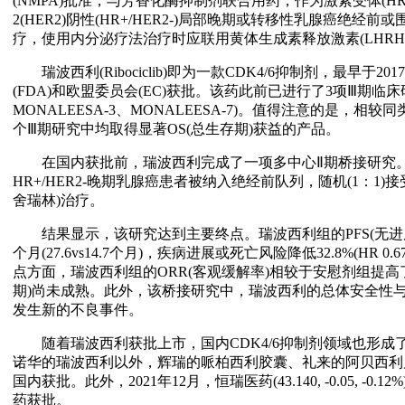
(NMPA)批准，与芳香化酶抑制剂联合用药，作为激素受体(H
2(HER2)阴性(HR+/HER2-)局部晚期或转移性乳腺癌绝
疗，使用内分泌疗法治疗时应联用黄体生成素释放激素(LHRH
瑞波西利(Ribociclib)即为一款CDK4/6抑制剂，最早于2
(FDA)和欧盟委员会(EC)获批。该药此前已进行了3项Ⅲ期临床研究
MONALEESA-3、MONALEESA-7)。值得注意的是，
个Ⅲ期研究中均取得显著OS(总生存期)获益的产品。
在国内获批前，瑞波西利完成了一项多中心Ⅱ期桥接研究。该
HR+/HER2-晚期乳腺癌患者被纳入绝经前队列，随机(1：1)接
舍瑞林)治疗。
结果显示，该研究达到主要终点。瑞波西利组的PFS(无进展
个月(27.6vs14.7个月)，疾病进展或死亡风险降低32.8%(HR 0.67
点方面，瑞波西利组的ORR(客观缓解率)相较于安慰剂组提高了15.1%
期)尚未成熟。此外，该桥接研究中，瑞波西利的总体安全性
发生新的不良事件。
随着瑞波西利获批上市，国内CDK4/6抑制剂领域也形成了
诺华的瑞波西利以外，辉瑞的哌柏西利胶囊、礼来的阿贝西利片分别
国内获批。此外，2021年12月，恒瑞医药(43.140, -0.05, -
药获批。