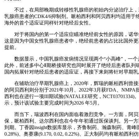
不过，在局部晚期或转移性乳腺癌的初始内分泌治疗上，
乳腺癌患者的CDK4/6抑制剂。哌柏西利和阿贝西利均适用
海外的首个适应证同样针对绝经后女性。
对于将国内的第一个适应症瞄准绝经前女性的原因，诺华
这是因为中国女性乳腺癌患者中，绝经前患者的占比比国外更
提前。
数据显示，中国乳腺癌发病情况呈现两个“小高峰”，一个是在4
此外，前述多中心Ⅱ期桥接研究也同时展开了绝经后患者队列
国内拓展针对绝经后患者的适应证，再接下来则将针对早期乳
在辅助治疗早期乳腺癌上，2020年，辉瑞的哌柏西利曾接
的阿贝西利则分别于2021年10月、2022年3月获FDA、N
西利也在进行一项III期试验(NATALEE研究，NCT03701334)。临
示，预计该试验主要完成时间为2026 年5月。
而当下，瑞波西利在国内面临着激烈竞争。一方面，阿贝西利
保，哌柏西利、达尔西利也在今年年初通过医保谈判。另一方
到期。丁香园insight数据库显示，齐鲁制药、瀚森制药、青峰医药、科
0.28%)、奥赛康(9.170, 0.02, 0.22%)、正大制药均有哌柏