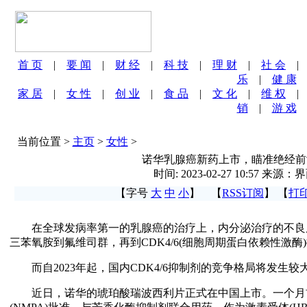
首 页
|
要 闻
|
财 经
|
科 技
|
理 财
|
社 会
乐
|
健 康
家 居
|
女 性
|
创 业
|
食 品
|
文 化
|
维 权
销
|
游 戏
当前位置 >
主页
>
女性
>
诺华乳腺癌新药上市，瞄准绝经前
时间: 2023-02-27 10:57 来源
【字号
大
中
小
】 【
RSS订阅
】 【
打
在全球发病率第一的乳腺癌的治疗上，内分泌治疗的不良
三苯氧胺到氟维司群，再到CDK4/6(细胞周期蛋白依赖性激
而自2023年起，国内CDK4/6抑制剂的竞争格局将发生较
近日，诺华的琥珀酸瑞波西利片正式在中国上市。一个月前