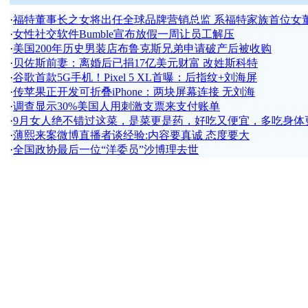
·
福特董事长之女将出任全球品牌营销总监 系福特家族首位女
·
女性社交软件Bumble宣布放假一周让员工解压
·
美国200年历史男装店布鲁克斯兄弟申请破产后被收购
·
贝佐斯前妻：离婚后已捐17亿美元财富 改姓斯科特
·
谷歌首款5G手机！Pixel 5 XL首曝：后指纹+刘海屏
·
传苹果正开发可折叠iPhone：两块屏幕连接 无刘海
·
调查显示30%美国人用刺激支票来支付账单
·
9月女人绝不错过这菜，是菜更是药，好吃又便宜，多吃身体
·
薄熙来案微博直播者谈经验:内容要真诚 态度要大
·
全国政协最后一位“洋委员”沙博理去世