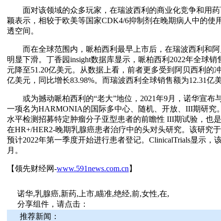
面对该领域的众多玩家，在瑞波西利的商业化竞争和用药
颖表示，相较于欧美等国家CDK4/6抑制剂在晚期病人中的
透空间。
而在全球范围内，哌柏西利最早上市后，在瑞波西利和阿
明显下滑。丁香园insight数据库显示，哌柏西利2022年全球销售
元降至51.20亿美元。从数据上看，前者更多受到阿贝西利的冲击
亿美元，同比增长83.98%。而瑞波西利全球销售额为12.31亿美
或为撼动哌柏西利的“老大”地位，2021年9月，诺华宣布与
一项名为HARMONIA的国际多中心、随机、开放、III期研
水平检测招募特定肿瘤分子亚型患者的前瞻性 III期试验，
在HR+/HER2-晚期乳腺癌患者治疗中的头对头研究。该研究于
预计2022年第一季度开始进行患者登记。ClinicalTrials显
月。
【领先财经网-
www.591news.com.cn
】
诺华,乳腺癌,新药,上市,瞄准,绝经,前,女性,在,
分享组件，请点击：
推荐新闻：