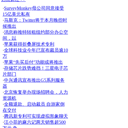
·
SurveyMonkey母公司同意接受
15亿美元私有
·
马斯克：Twitter将于本月晚些时
候推出
·
消息称推特转租纽约部分办公空
间，以
·
苹果获得折叠屏技术专利
·
全球科技业今年已宣布裁员逾10
万
·
苹果“先买后付”功能或将推出
·
存储芯片跌势难挡！三星电子芯
片部门
·
中兴通讯宣布推出G5系列服务
器
·
北京恢复举办现场招聘会，人力
资源机
·
全额退款、启动裁员 自游家倒
在交付
·
腾讯新专利可实现虚拟形象聊天
·
汪小菲的麻六记两天销售超500