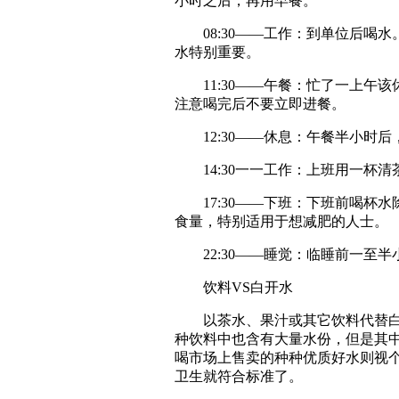
小时之后，再用早餐。
08:30——工作：到单位后喝水
水特别重要。
11:30——午餐：忙了一上午该
注意喝完后不要立即进餐。
12:30——休息：午餐半小时后
14:30一一工作：上班用一杯清
17:30——下班：下班前喝杯水
食量，特别适用于想减肥的人士。
22:30——睡觉：临睡前一至半
饮料VS白开水
以茶水、果汁或其它饮料代替白开
种饮料中也含有大量水份，但是其
喝市场上售卖的种种优质好水则视
卫生就符合标准了。