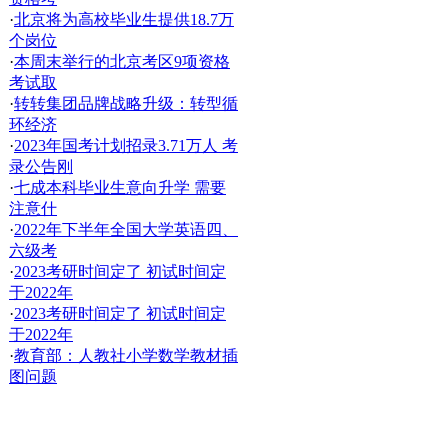
·
北京将为高校毕业生提供18.7万
个岗位
·
本周末举行的北京考区9项资格
考试取
·
转转集团品牌战略升级：转型循
环经济
·
2023年国考计划招录3.71万人 考
录公告刚
·
七成本科毕业生意向升学 需要
注意什
·
2022年下半年全国大学英语四、
六级考
·
2023考研时间定了 初试时间定
于2022年
·
2023考研时间定了 初试时间定
于2022年
·
教育部：人教社小学数学教材插
图问题