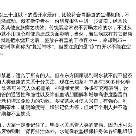
三十度以下的温开水最好，比较符合胃肠道的生理机能，不
刺激蠕动。俄罗斯学者在一份研究报告中进一步证实，经常饮
炎及其他皮肤病之功效。传统观念常说不要喝太冷的水，不过从
净就不用担心对健康造成负面影响，当然，若生病或有其它健康
，就是把水烧开之后，盛放在有盖的干净容器中，冷却到25～
本的科学家称为“复活神水”。但要注意的是“凉”白开水不能在空
性。
忌，适合于所有的人。但在东方国家说到喝水就不能不提茶
人类健康的关系十分关注。现在已知茶叶中含有350多种化学
。饮茶可补充人体必需的一些微量元素，许多研究都表明，饮
细管的通透性和脆性以及降低血清胆固醇和增加高密度脂蛋白，
衰老和增加免疫力的功效。多喝茶水可使人兴奋，有强心、利
期喝茶水，能消除疲劳、增强记忆力等，但对于个别人并不适
时期都不宜饮茶。
大家一定要记住了。毕竟水关系着人类的健康。因为水可以
出废物到肺、肾再排泄体外。水能像软垫般保护身体各细胞组织