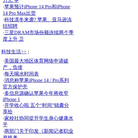
万元 争
·
苹果预计iPhone 14 Pro和iPhone
14 Pro Max出货
·
科技凛冬来袭? 苹果、亚马逊冻
结招聘
·
三星DRAM市场份额连续两个季
度上升 卫
科技生活>>
;
·
美国最大地区体育网络申请破
产，负债
·
每天喝水时间表
·
消息称苹果iPhone 14 / Pro系列
官方保护壳
·
多信息源确认苹果今年将收窄
iPhone 1
·
开学收心啦 五个“时间”锦囊分
享给
·
家校社协同提升学生身心健康水
平
·
两部门关于印发《新闻记者职业
资格考