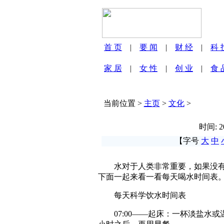
首 页
|
要 闻
|
财 经
|
科 
家 居
|
女 性
|
创 业
|
食 
当前位置 >
主页
>
文化
>
时间: 2
【字号
大
中
水对于人类非常重要，如果没有食
下面一起来看一看每天喝水时间表
每天科学饮水时间表
07:00——起床：一杯淡盐水或