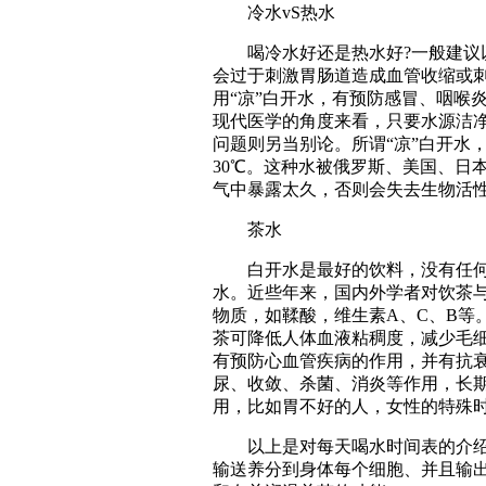
冷水vS热水
喝冷水好还是热水好?一般建议以
会过于刺激胃肠道造成血管收缩或
用“凉”白开水，有预防感冒、咽喉
现代医学的角度来看，只要水源洁
问题则另当别论。所谓“凉”白开水
30℃。这种水被俄罗斯、美国、日
气中暴露太久，否则会失去生物活
茶水
白开水是最好的饮料，没有任何禁
水。近些年来，国内外学者对饮茶与
物质，如鞣酸，维生素A、C、B等
茶可降低人体血液粘稠度，减少毛
有预防心血管疾病的作用，并有抗
尿、收敛、杀菌、消炎等作用，长
用，比如胃不好的人，女性的特殊
以上是对每天喝水时间表的介绍，
输送养分到身体每个细胞、并且输