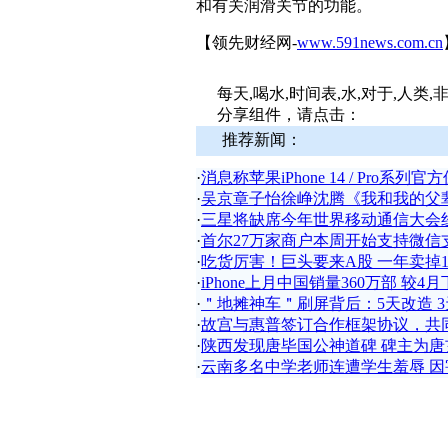
和有关润滑关节的功能。
【领先财经网-
www.591news.com.cn
每天,喝水,时间表,水,对于,人类,非
分享组件，请点击：
推荐新闻：
·
消息称苹果iPhone 14 / Pro
·
吴京章子怡徐峥沈腾《我和我的父
·
三星将缺席今年世界移动通信大会
·
首尔27万家商户本周开始支持微信
·
吃货厉害！巨头要来A股 一年卖掉
·
iPhone上月中国销量360万部 较4月
·
＂地摊神车＂刷屏背后：5天改造 3
·
故宫与惠普签订合作框架协议，共
·
陕西发现唐毕国公神道碑 碑主为
·
云南多名中学老师连遭学生羞辱 