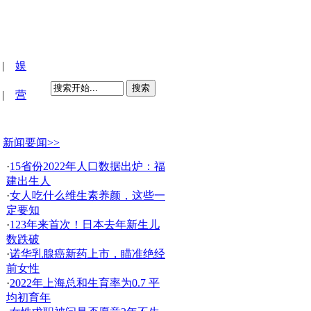
|
娱
搜索
|
营
新闻要闻>>
·
15省份2022年人口数据出炉：福
建出生人
·
女人吃什么维生素养颜，这些一
定要知
·
123年来首次！日本去年新生儿
数跌破
·
诺华乳腺癌新药上市，瞄准绝经
前女性
·
2022年上海总和生育率为0.7 平
均初育年