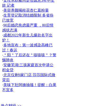
·
女性求职被问是否愿意3年不生
娃 记者
·
美容养颜喝桂花杏仁葛粉羹
·
生育登记取消结婚限制 多省份
已放宽
·
90后婚恋焦虑最严重 ，80后情
感状态满
·
成都2022年新生儿爆款名字出
炉！
·
多地宣布：第一波感染高峰已
过！春运
·
＂阳＂了后还在＂咳咳咳＂？警
惕肺炎
·
安徽芜湖:三孩家庭首次申请公
积金贷
·
北京仅剩9家门店 莎莎国际式微
背后
·
美味下肚阿姨抽搐！提醒：白果
不宜多
热点财经 >>