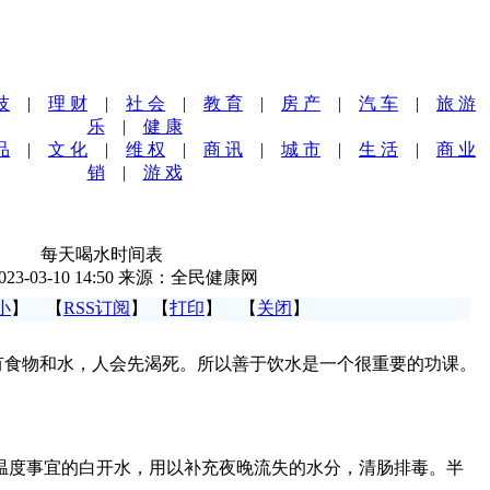
技
|
理 财
|
社 会
|
教 育
|
房 产
|
汽 车
|
旅 游
乐
|
健 康
品
|
文 化
|
维 权
|
商 讯
|
城 市
|
生 活
|
商 业
销
|
游 戏
每天喝水时间表
023-03-10 14:50 来源：全民健康网
小
】 【
RSS订阅
】 【
打印
】 【
关闭
】
物和水，人会先渴死。所以善于饮水是一个很重要的功课。
。
温度事宜的白开水，用以补充夜晚流失的水分，清肠排毒。半