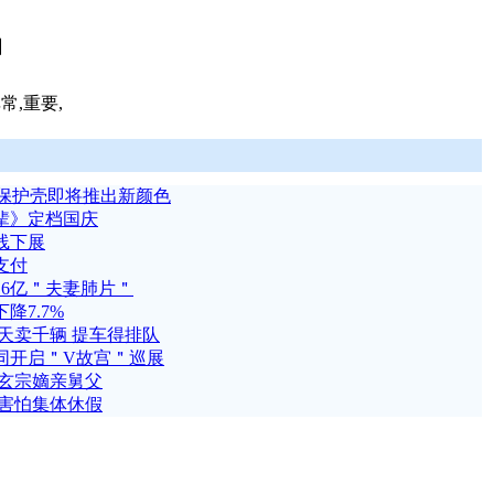
】
常,重要,
系列官方保护壳即将推出新颜色
辈》定档国庆
线下展
支付
16亿＂夫妻肺片＂
下降7.7%
天卖千辆 提车得排队
同开启＂V故宫＂巡展
唐玄宗嫡亲舅父
因害怕集体休假