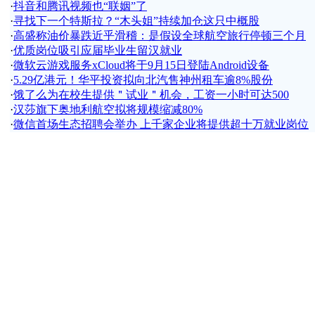
·
抖音和腾讯视频也“联姻”了
·
寻找下一个特斯拉？“木头姐”持续加仓这只中概股
·
高盛称油价暴跌近乎滑稽：是假设全球航空旅行停顿三个月
·
优质岗位吸引应届毕业生留汉就业
·
微软云游戏服务xCloud将于9月15日登陆Android设备
·
5.29亿港元！华平投资拟向北汽售神州租车逾8%股份
·
饿了么为在校生提供＂试业＂机会，工资一小时可达500
·
汉莎旗下奥地利航空拟将规模缩减80%
·
微信首场生态招聘会举办 上千家企业将提供超十万就业岗位