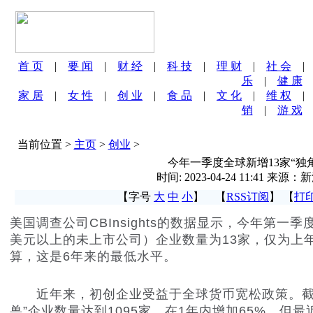
首 页
|
要 闻
|
财 经
|
科 技
|
理 财
|
社 会
乐
|
健 康
家 居
|
女 性
|
创 业
|
食 品
|
文 化
|
维 权
销
|
游 戏
当前位置 >
主页
>
创业
>
今年一季度全球新增13家“独
时间: 2023-04-24 11:41 来源
【字号
大
中
小
】 【
RSS订阅
】 【
打
美国调查公司CBInsights的数据显示，今年第一季
美元以上的未上市公司）企业数量为13家，仅为上
算，这是6年来的最低水平。
近年来，初创企业受益于全球货币宽松政策。截至
兽”企业数量达到1095家，在1年内增加65%。但