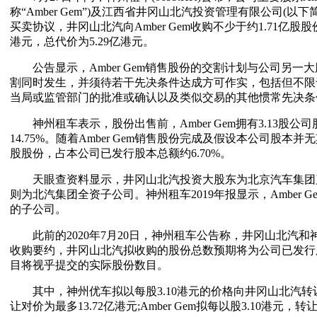
称“Amber Gem”)及江西省井冈山北汽投资管理有限公司(以下
买卖协议，井冈山北汽向Amber Gem收购不少于约1.71亿股股份(
港元，总代价为5.29亿港元。
公告显示，Amber Gem销售股份的交割计划与公司另一大股东
割同时发生，并须待若干先决条件达成方可作实，包括但不限于取
当局或监管部门的批准或确认以及类似交易的其他惯常先决条
神州租车表示，股份出售前，Amber Gem拥有3.13股公
14.75%。随着Amber Gem销售股份完成及假设本公司股本并无其
股股份，占本公司已发行股本总额约6.70%。
天眼查资料显示，井冈山北汽投资大股东为北京汽车集团产业
则为北汽集团全资子公司。神州租车2019年报显示，Amber
的子公司。
此前的2020年7月20日，神州租车公告称，井冈山北汽和神州
收购要约，井冈山北汽拟收购的股份总数预期将为公司已发行股
目将视乎提交的实际股份数目。
其中，神州优车拟以每股3.10港元的价格向井冈山北汽转让
让对价为最多13.72亿港元;Amber Gem拟每以股3.10港元，转