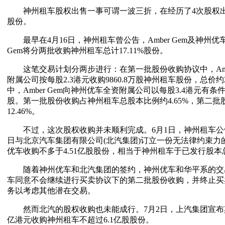
神州租车股权出售一事可谓一波三折，在经历了4次股权出
股份。
最早在4月16日，神州租车曾公告，Amber Gem及神州优
Gem将分两批收购神州租车总计17.11%股份。
这笔交易计划分两步进行：在第一批股份收购协议中，Amber
附属公司按每股2.3港元收购9860.8万股神州租车股份，总价约
中，Amber Gem向神州优车全资附属公司以每股3.4港元有条
股。第一批股份收购占神州租车总股本比例约4.65%，第二
12.46%。
不过，这次股权收购并未顺利完成。6月1日，神州租车公告
日与北京汽车集团有限公司(北汽集团)订立一份无法律约束力
优车收购不多于4.51亿股股份，相当于神州租车于已发行股本总额
随着神州优车和北汽集团的签约，神州优车和华平系的交易也宣
车同意不会继续进行买卖协议下的第二批股份收购，并终止买
务以考虑其他潜在交易。
然而北汽的股权收购也未能成行。7月2日，上汽集团宣布其子
亿港元收购神州租车不超过6.1亿股股份。