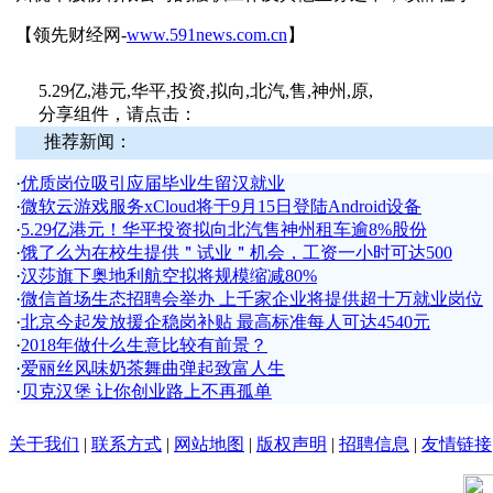
【领先财经网-
www.591news.com.cn
】
5.29亿,港元,华平,投资,拟向,北汽,售,神州,原,
分享组件，请点击：
推荐新闻：
·
优质岗位吸引应届毕业生留汉就业
·
微软云游戏服务xCloud将于9月15日登陆Android设备
·
5.29亿港元！华平投资拟向北汽售神州租车逾8%股份
·
饿了么为在校生提供＂试业＂机会，工资一小时可达500
·
汉莎旗下奥地利航空拟将规模缩减80%
·
微信首场生态招聘会举办 上千家企业将提供超十万就业岗位
·
北京今起发放援企稳岗补贴 最高标准每人可达4540元
·
2018年做什么生意比较有前景？
·
爱丽丝风味奶茶舞曲弹起致富人生
·
贝克汉堡 让你创业路上不再孤单
关于我们
|
联系方式
|
网站地图
|
版权声明
|
招聘信息
|
友情链接