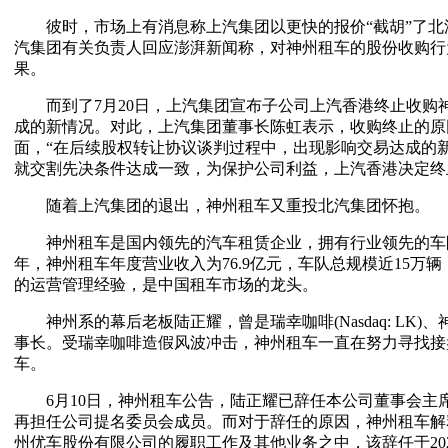
彼时，市场上有消息称上汽集团以更快的报价“截胡”了北
汽集团有关负责人回应澎湃新闻称，对神州租车的股份收购行
果。
而到了7月20日，上汽集团宣布子公司上汽香港终止收购
成的新情况。对此，上汽集团董事长陈虹表示，收购终止的原
面，“在后续股权转让协议谈判过程中，出现影响交易达成的
就交割先决条件达成一致，为保护公司利益，上汽香港决定终
随着上汽集团的退出，神州租车又重投北汽集团怀抱。
神州租车是国内领先的汽车租赁企业，拥有行业领先的车队规
年，神州租车年度营业收入为76.9亿元，车队总规模近15万辆
的运营管理经验，是中国租车市场的龙头。
神州系的幕后老板陆正耀，曾是瑞幸咖啡(Nasdaq: LK)
事长。受瑞幸咖啡造假风波冲击，神州租车一直在努力寻找接
车。
6月10日，神州租车公告，陆正耀已辞任本公司董事会主
再担任公司提名委员会成员。而对于辞任的原因，神州租车解
州优车股份有限公司的履职工作及其他业务之中，该辞任于202