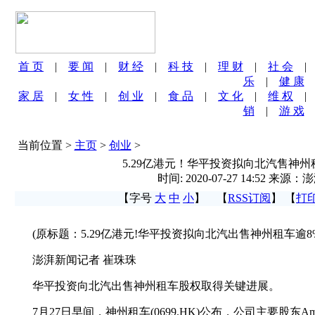
首 页
|
要 闻
|
财 经
|
科 技
|
理 财
|
社 会
乐
|
健 康
家 居
|
女 性
|
创 业
|
食 品
|
文 化
|
维 权
销
|
游 戏
当前位置 >
主页
>
创业
>
5.29亿港元！华平投资拟向北汽售神州
时间: 2020-07-27 14:52 来源
【字号
大
中
小
】 【
RSS订阅
】 【
打
(原标题：5.29亿港元!华平投资拟向北汽出售神州租车逾8
澎湃新闻记者 崔珠珠
华平投资向北汽出售神州租车股权取得关键进展。
7月27日早间，神州租车(0699.HK)公布，公司主要股东Amber Gem