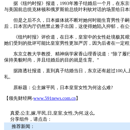
据《纽约时报》报道，1993年雅子结婚后一个月，在东京
与美国前总统克林顿和俄罗斯前总统叶利钦对话的场景给日本
但是之后不久，日本媒体就不断对她何时能生育男性子嗣
后，日本宫内厅仍然禁止雅子出国，这使得她陷入抑郁，在公
《纽约时报》评价道，在日本，皇室中的女性处境极其艰
她们受到的批评可能比皇室男性更加严厉，因为后者在一定程
东京立教大学教授、精神病学家香山理香说道：“除了履行皇
保持美貌时尚，并且结婚后的目的就是生育。”
据路透社报道，直到真子结婚当日，东京还有超过100人
礼。
原标题：公主嫁平民，日本皇室女性为何这么难?
【领先财经网-
www.591news.com.cn
】
真爱,公主,嫁,平民,日,皇室,女性,为何,这么,
分享组件，请点击：
推荐新闻：