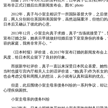
拍摄于2017年9月3日的资料照片，日本真子公主(右)和小
宣布非正式订婚后出席新闻发布会。图/IC photo
2012年，真子与小室圭相识于一所国际基督大学，之后便
后，两人分别前往英国和美国留学，虽然远隔重洋，但他们的
日本后又确认了彼此的心意。
2013年12月，小室圭向真子求婚，真子“当场就接受了”，
宣布订婚之际，她表示早就做好结婚后放下皇室身份的准备，
容的家庭，我将非常开心。”
《日本时报》评价道，在2017年宣布订婚的新闻发布会上
风度，给日本民众留下了良好的印象。
而据新华社评价，真子一直以来深受日本民众喜爱。她性
当时也援引宫内厅相关人士的话评价道，“她(真子)作为长女
也会考虑父母和周围人的想法，从小就有认真和温和的优点。
但是，此后围绕小室圭母亲债务纠纷的一系列争议，却让这
心理疾病困扰。
小室圭母亲的债务纠纷