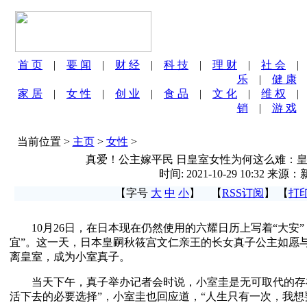
首 页
|
要 闻
|
财 经
|
科 技
|
理 财
|
社 会
乐
|
健 康
家 居
|
女 性
|
创 业
|
食 品
|
文 化
|
维 权
销
|
游 戏
当前位置 >
主页
>
女性
>
真爱！公主嫁平民 日皇室女性为何这么难：
时间: 2021-10-29 10:32 来源
【字号
大
中
小
】 【
RSS订阅
】 【
打
10月26日，在日本现在仍然使用的六耀日历上写着“大安”
宜”。这一天，日本皇嗣秋筱宫文仁亲王的长女真子公主如愿
离皇室，成为小室真子。
当天下午，真子举办记者会时说，小室圭是无可取代的存在
活下去的必要选择”，小室圭也回应道，“人生只有一次，我想