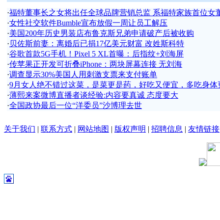
·
福特董事长之女将出任全球品牌营销总监 系福特家族首位女
·
女性社交软件Bumble宣布放假一周让员工解压
·
美国200年历史男装店布鲁克斯兄弟申请破产后被收购
·
贝佐斯前妻：离婚后已捐17亿美元财富 改姓斯科特
·
谷歌首款5G手机！Pixel 5 XL首曝：后指纹+刘海屏
·
传苹果正开发可折叠iPhone：两块屏幕连接 无刘海
·
调查显示30%美国人用刺激支票来支付账单
·
9月女人绝不错过这菜，是菜更是药，好吃又便宜，多吃身体
·
薄熙来案微博直播者谈经验:内容要真诚 态度要大
·
全国政协最后一位“洋委员”沙博理去世
关于我们
|
联系方式
|
网站地图
|
版权声明
|
招聘信息
|
友情链接