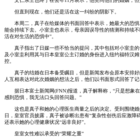
文仁亲王也终于在去年11月表示，他赞同他们的婚姻，但
但直到现在，他们还是活在这一纠纷的阴影下。
本周二，真子在给媒体的书面回答中表示，她最大的恐惧
能会持续下去。小室圭也表示，母亲因误导性的猜测和持续不
活在对生活的恐惧中”。
真子指出了日媒一些不恰当的提问，其中包括对小室圭的
及小室圭利用其与日本皇室公主订婚的身份进入纽约福特汉姆
控。
真子的结婚在日本备受瞩目，但是新闻发布会原本安排好
人互相表达对此次婚姻的想法之后，他们以书面形式回答了记
据日本富士新闻网(FNN)报道，真子解释称，“只是想象
感到恐惧，我无法口头回答问题。”
这也是真子和她的心理医生商量之后的决定。受到围绕婚姻
日，皇室官员披露，真子被诊断出患有“复杂性创伤后应激障
还表示她的心理健康状况“远非良好”。
皇室女性难以承受的“荣耀之重”