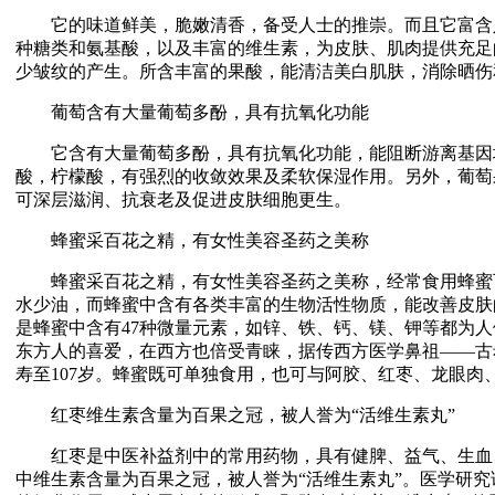
它的味道鲜美，脆嫩清香，备受人士的推崇。而且它富含
种糖类和氨基酸，以及丰富的维生素，为皮肤、肌肉提供充足
少皱纹的产生。所含丰富的果酸，能清洁美白肌肤，消除晒伤
葡萄含有大量葡萄多酚，具有抗氧化功能
它含有大量葡萄多酚，具有抗氧化功能，能阻断游离基因增
酸，柠檬酸，有强烈的收敛效果及柔软保湿作用。另外，葡萄
可深层滋润、抗衰老及促进皮肤细胞更生。
蜂蜜采百花之精，有女性美容圣药之美称
蜂蜜采百花之精，有女性美容圣药之美称，经常食用蜂蜜可
水少油，而蜂蜜中含有各类丰富的生物活性物质，能改善皮肤
是蜂蜜中含有47种微量元素，如锌、铁、钙、镁、钾等都为
东方人的喜爱，在西方也倍受青睐，据传西方医学鼻祖――古
寿至107岁。蜂蜜既可单独食用，也可与阿胶、红枣、龙眼肉
红枣维生素含量为百果之冠，被人誉为“活维生素丸”
红枣是中医补益剂中的常用药物，具有健脾、益气、生血
中维生素含量为百果之冠，被人誉为“活维生素丸”。医学研究