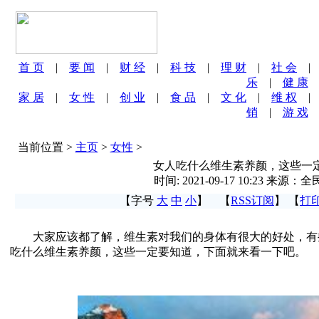
首 页
|
要 闻
|
财 经
|
科 技
|
理 财
|
社 会
乐
|
健 康
家 居
|
女 性
|
创 业
|
食 品
|
文 化
|
维 权
销
|
游 戏
当前位置 >
主页
>
女性
>
女人吃什么维生素养颜，这些一
时间: 2021-09-17 10:23 来源
【字号
大
中
小
】 【
RSS订阅
】 【
打
大家应该都了解，维生素对我们的身体有很大的好处，有
吃什么维生素养颜，这些一定要知道，下面就来看一下吧。