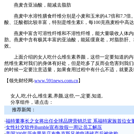
燕麦含亚油酸，能减去脂肪
燕麦中水溶性膳食纤维分别是小麦和玉米的4.7倍和7.7倍
酸、泛酸都比较丰富，特别是维生素E，每100克燕麦粉中高达
燕麦中富含可溶性纤维和不溶性纤维，能大量吸收人体内
肪。燕麦中含有极其丰富的亚油酸，能延缓衰老，对脂肪肝、
效。
上面介绍的女人吃什么维生素养颜，这些一定要知道的内
然维生素对我们的身体有好处，但是吃多了反而会危害到我们
的时候一定要注意适量，如果食用过程中有什么不适，就要及
【领先财经网-
www.591news.com.cn
】
女人,吃,什么,维生素,养颜,这些,一,定要,知道,
分享组件，请点击：
推荐新闻：
·
福特董事长之女将出任全球品牌营销总监 系福特家族首位女
·
女性社交软件Bumble宣布放假一周让员工解压
·
美国200年历史男装店布鲁克斯兄弟申请破产后被收购