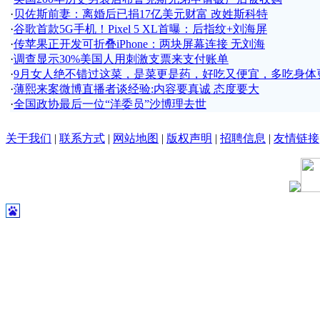
·
贝佐斯前妻：离婚后已捐17亿美元财富 改姓斯科特
·
谷歌首款5G手机！Pixel 5 XL首曝：后指纹+刘海屏
·
传苹果正开发可折叠iPhone：两块屏幕连接 无刘海
·
调查显示30%美国人用刺激支票来支付账单
·
9月女人绝不错过这菜，是菜更是药，好吃又便宜，多吃身体
·
薄熙来案微博直播者谈经验:内容要真诚 态度要大
·
全国政协最后一位“洋委员”沙博理去世
关于我们
|
联系方式
|
网站地图
|
版权声明
|
招聘信息
|
友情链接