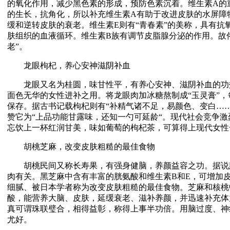
的氧化作用，减少黑色素的形成，预防色素沉着。维生素A的
的生长，抗角化，所以补充维生素A有助于改进皮肤的水屏障
缓和逆转皮肤的衰老。维生素E则有“青春素”的美称，具有抗
肤组织的血液循环。维生素B族有调节皮脂腺分泌的作用。故
老”。
龙眼枸杞，养心安神滋阴补血
龙眼又名为桂圆，味甘性平，有养心安神、滋阴补血的功
面色无华的女性进补之用。将龙眼肉加冰糖熬制成“玉灵膏”
保存。据古书记载枸杞则有“补精气诸不足，易颜色、变白…
赞它为“上品功能甘露味，还知一勺可延龄“。现代社会竞争
忘饮上一杯红润甘美，味如葡萄的枸杞茶，可算得上现代女性
胡桃芝麻，改变皮肤粗糙的最佳食物
胡桃民间又称长寿果，有强身健脑，养颜益容之功。据说
肉有关。黑芝麻中含有丰富的胱氨酸和维生素B和E，可增加
细腻、被日本学者称为改变皮肤粗糙的最佳食物。芝麻和核桃
酸，能营养大脑、皮肤，延缓衰老、滋补养颜，并迅速补充体
真可谓珠联璧合，相得益彰，称得上事半功倍。用脑过度、神
尤好。