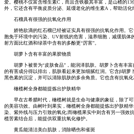
爱。樱桃不仅富含维生素C，而且含铁极其丰富，是山楂的13
外，它还含有平衡皮质分泌、延缓老化的维生素A，帮助活化
石榴具有很强的抗氧化作用
娇艳欲滴的红石榴已经被证实具有很强的抗氧化作用。它
胞免于环境中的污染、UV射线的危害，滋养细胞，减缓肌体
射方面比红酒和绿茶中含有的多酚更“厉害”。
胡萝卜含有丰富的果胶物质
胡萝卜被誉为“皮肤食品”，能润泽肌肤。胡萝卜含有丰富
的有害成分得以排出，肌肤看起来更加细腻红润。它含β胡萝
黑色素的沉淀，并可以清除肌肤的多余角质。它也含有抗氧化
橄榄树全身都能提炼出护肤精华
早在古希腊时代，橄榄树就是生命与健康的象征，除了可
的美容功效。由树叶到果实，橄榄树全身都能提炼出护肤精华
染、紫外线与压力引致的氧化;而橄榄果实中则含有另一强效
榄苦素结合后，能提供双重抗氧化修护。
黄瓜能清洁美白肌肤，消除晒伤和雀斑