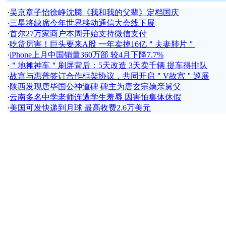
·
吴京章子怡徐峥沈腾《我和我的父辈》定档国庆
·
三星将缺席今年世界移动通信大会线下展
·
首尔27万家商户本周开始支持微信支付
·
吃货厉害！巨头要来A股 一年卖掉16亿＂夫妻肺片＂
·
iPhone上月中国销量360万部 较4月下降7.7%
·
＂地摊神车＂刷屏背后：5天改造 3天卖千辆 提车得排队
·
故宫与惠普签订合作框架协议，共同开启＂V故宫＂巡展
·
陕西发现唐毕国公神道碑 碑主为唐玄宗嫡亲舅父
·
云南多名中学老师连遭学生羞辱 因害怕集体休假
·
美国可发快递到月球 最高收费2.6万美元