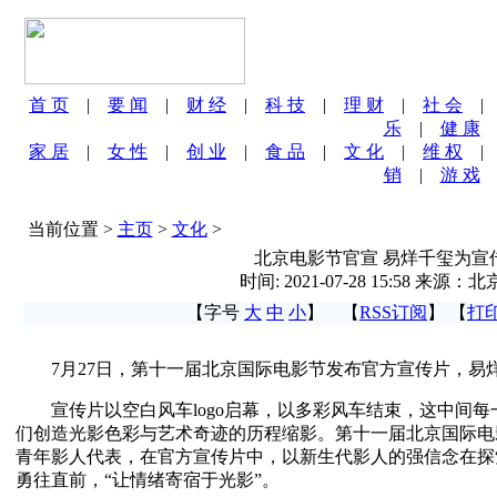
首 页
|
要 闻
|
财 经
|
科 技
|
理 财
|
社 会
乐
|
健 康
家 居
|
女 性
|
创 业
|
食 品
|
文 化
|
维 权
销
|
游 戏
当前位置 >
主页
>
文化
>
北京电影节官宣 易烊千玺为宣
时间: 2021-07-28 15:58 来源
【字号
大
中
小
】 【
RSS订阅
】 【
打
7月27日，第十一届北京国际电影节发布官方宣传片，易
宣传片以空白风车logo启幕，以多彩风车结束，这中间每
们创造光影色彩与艺术奇迹的历程缩影。第十一届北京国际电
青年影人代表，在官方宣传片中，以新生代影人的强信念在探
勇往直前，“让情绪寄宿于光影”。