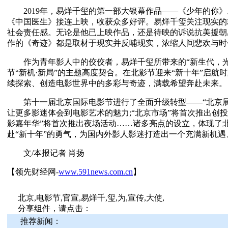
2019年，易烊千玺的第一部大银幕作品——《少年的你》
《中国医生》接连上映，收获众多好评。易烊千玺关注现实的
社会责任感。无论是他已上映作品，还是待映的诉说抗美援朝
作的《奇迹》都是取材于现实并反哺现实，浓缩人间悲欢与时
作为青年影人中的佼佼者，易烊千玺所带来的“新生代，光
节“新机·新局”的主题高度契合。在北影节迎来“新十年”启航
续探索、创造电影世界中的多彩与奇迹，满载希望奔赴未来。
第十一届北京国际电影节进行了全面升级转型——“北京展
让更多影迷体会到电影艺术的魅力;“北京市场”将首次推出创投
影嘉年华”将首次推出夜场活动……诸多亮点的设立，体现了
赴“新十年”的勇气，为国内外影人影迷打造出一个充满新机
文/本报记者 肖扬
【领先财经网-
www.591news.com.cn
】
北京,电影节,官宣,易烊千,玺,为,宣传,大使,
分享组件，请点击：
推荐新闻：