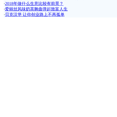
·
2018年做什么生意比较有前景？
·
爱丽丝风味奶茶舞曲弹起致富人生
·
贝克汉堡 让你创业路上不再孤单