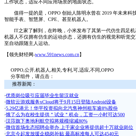
工作状态，适应不同应用场景的地面状态。
值得一提的是，OPPO 创始人陈明永曾在 2019 年未来科
智能手表、智慧屏、CPE、甚至机器人。
IT之家了解到，在昨晚，小米发布了其第一代仿生四足机器人 C
机器人不仅拥有仿生的运动步态，还拥有仿生的视觉和听觉交
至自动跟随主人运动。
【领先财经网-
www.591news.com.cn
】
OPPO,公开,机器人,相关,专利,可,适应,不同,OPPO
分享组件，请点击：
推荐新闻：
·
优质岗位吸引应届毕业生留汉就业
·
微软云游戏服务xCloud将于9月15日登陆Android设备
·
5.29亿港元！华平投资拟向北汽售神州租车逾8%股份
·
饿了么为在校生提供＂试业＂机会，工资一小时可达500
·
汉莎旗下奥地利航空拟将规模缩减80%
·
微信首场生态招聘会举办 上千家企业将提供超十万就业岗位
·
北京今起发放援企稳岗补贴 最高标准每人可达4540元