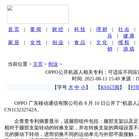
首 页
|
要 闻
|
财 经
|
科 技
|
理 财
|
社 会
乐
|
健 康
家 居
|
女 性
|
创 业
|
食 品
|
文 化
|
维 权
销
|
游 戏
当前位置 >
主页
>
创业
>
OPPO公开机器人相关专利：可适应不同
时间: 2021-08-11 15:49 来源
【字号
大
中
小
】 【
RSS订阅
】 【
打
OPPO 广东移动通信有限公司在 8 月 10 日公开了“机器
CN113232742A。
企查查专利摘要显示，该腿部组件包括：腿部支架以及足
相对于腿部支架转动的转换支架，并在转换支架的两端设置不
元的驱动下转动，进而切换不同的运动单元与外部平面接触，