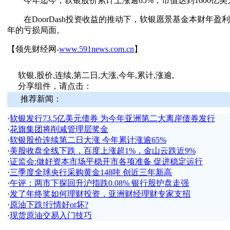
今年迄今，软银股价累计上涨逾65%，市值达到1600亿美
在DoorDash投资收益的推动下，软银愿景基金本财年盈
年的亏损局面。
【领先财经网-
www.591news.com.cn
】
软银,股价,连续,第二日,大涨,今年,累计,涨逾,
分享组件，请点击：
推荐新闻：
·
软银发行73.5亿美元债券 为今年亚洲第二大离岸债券发行
·
花旗集团将削减管理层奖金
·
软银股价连续第二日大涨 今年累计涨逾65%
·
美股收盘全线下跌，百度上涨超1%，金山云跌近9%
·
证监会:做好资本市场平稳开市各项准备 促进稳定运行
·
三季度全球央行采购黄金148吨 创近三年新高
·
午评：两市下探回升沪指跌0.08% 银行股护盘走强
·
发了年终奖如何理财投资，亚洲财经理财专家支招
·
原油下跌!行情好or坏?
·
现货原油交易入门技巧