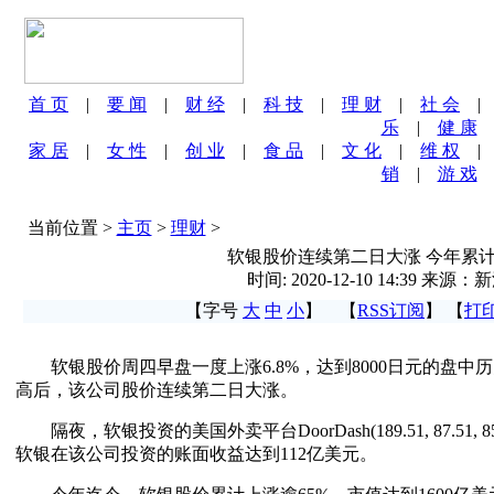
首 页
|
要 闻
|
财 经
|
科 技
|
理 财
|
社 会
乐
|
健 康
家 居
|
女 性
|
创 业
|
食 品
|
文 化
|
维 权
销
|
游 戏
当前位置 >
主页
>
理财
>
软银股价连续第二日大涨 今年累计
时间: 2020-12-10 14:39 来源
【字号
大
中
小
】 【
RSS订阅
】 【
打
软银股价周四早盘一度上涨6.8%，达到8000日元的盘中
高后，该公司股价连续第二日大涨。
隔夜，软银投资的美国外卖平台DoorDash(189.51, 87.51,
软银在该公司投资的账面收益达到112亿美元。