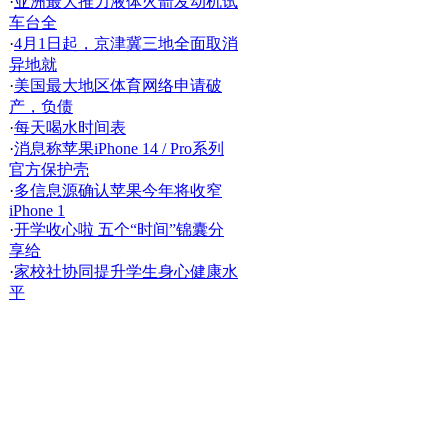
·
亚洲最大推力液体火箭发动机试
车台全
·
4月1日起，京津冀三地全面取消
异地就
·
美国最大地区体育网络申请破
产，负债
·
每天喝水时间表
·
消息称苹果iPhone 14 / Pro系列
官方保护壳
·
多信息源确认苹果今年将收窄
iPhone 1
·
开学收心啦 五个“时间”锦囊分
享给
·
家校社协同提升学生身心健康水
平