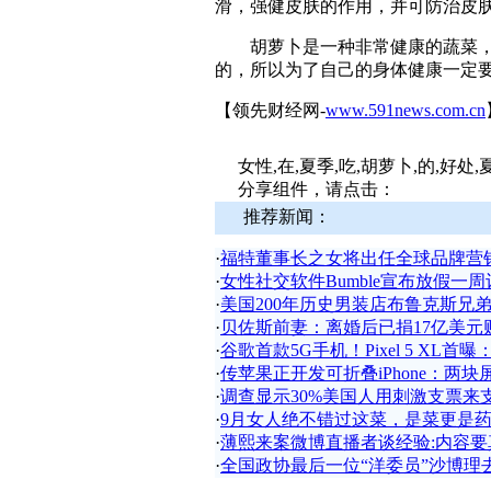
滑，强健皮肤的作用，并可防治皮
胡萝卜是一种非常健康的蔬菜，以
的，所以为了自己的身体健康一定
【领先财经网-
www.591news.com.cn
女性,在,夏季,吃,胡萝卜,的,好处,
分享组件，请点击：
推荐新闻：
·
福特董事长之女将出任全球品牌营
·
女性社交软件Bumble宣布放假一
·
美国200年历史男装店布鲁克斯兄
·
贝佐斯前妻：离婚后已捐17亿美元
·
谷歌首款5G手机！Pixel 5 XL首
·
传苹果正开发可折叠iPhone：两块
·
调查显示30%美国人用刺激支票来
·
9月女人绝不错过这菜，是菜更是
·
薄熙来案微博直播者谈经验:内容要
·
全国政协最后一位“洋委员”沙博理