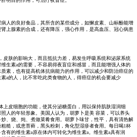
肝明目的作用，可治疗夜盲症。
人的良好食品，其所含的某些成分，如懈皮素、山标酚能增
进肾上腺素的合成，还有降压，强心作用，是高血压、冠心病患
皮肤的影响大，而且抵抗力差，易发生呼吸系统和泌尿系统
对维生素a的需要，不容易得夜盲症和感冒，而且能增强人体的
木质素，也有提高机体抗病能力的作用，可以减少和防治癌症的
生素a的人，比不常吃此类食物的人，得癌症的机会要减少
上皮细胞的功能，使其分泌糖蛋白，用以保持肌肤湿润细
照人的年轻形象。美国人认为，胡萝卜是美 容菜，可以养头
卜炒、烧、炖、煮做菜肴食用。胡萝卜味甘，性平，具有清热解
燥粗糙，或患苔藓，黑头粉刺，角化型湿疹者食用。每日喝1杯
含有的维生素a原在体内可转化为维生素a。维生素a具有润