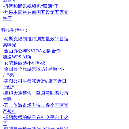
出席开
·
抖音和腾讯视频也“联姻”了
·
苹果本周将在韩国开设第五家零
售店
科技生活>>
;
·
马斯克限制推特浏览量致平台搜
索曝光
·
金山办公与NVIDA团队合作，
加速WPS AI落
·
女装越做越小引热议
·
全国首个旅游景区 AI 导游“小
丹”亮
·
美图公司午盘涨近3% 旗下近日
上线“
·
摩根大通警告：降息意味着股市
大跌
·
五一旅游市场升温，多个景区资
产被挂
·
招聘教师的帖子在社交平台上火
了