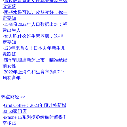
·
通过改善育龄女性就业推动三孩
政策落
·
哪些水果可以让皮肤变好，你一
定要知
·
15省份2022年人口数据出炉：福
建出生人
·
女人吃什么维生素养颜，这些一
定要知
·
123年来首次！日本去年新生儿
数跌破
·
诺华乳腺癌新药上市，瞄准绝经
前女性
·
2022年上海总和生育率为0.7 平
均初育年
热点财经 >>
·
Grid Coffee：2023年预计将新增
30-50家门店
·
iPhone 15系列据称续航时间提升
至多15