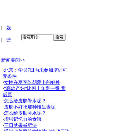
|
娱
搜索
|
营
新闻要闻>>
·
北京：学员7日内未参加培训可
无条件
·
女性在夏季吃胡萝卜的好处
·
“高龄产妇”比例十年翻一番 背
后原
·
怎么给皮肤补水呢？
·
皮肤不好吃那种维生素呢
·
怎么给皮肤补水呢？
·
增强记忆力的食谱
·
三日苹果减肥法