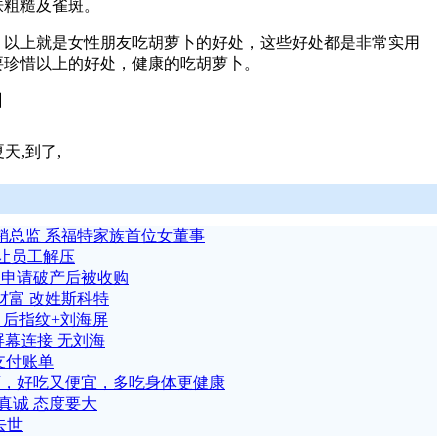
肤粗糙及雀斑。
上就是女性朋友吃胡萝卜的好处，这些好处都是非常实用
要珍惜以上的好处，健康的吃胡萝卜。
】
夏天,到了,
销总监 系福特家族首位女董事
周让员工解压
弟申请破产后被收购
财富 改姓斯科特
曝：后指纹+刘海屏
屏幕连接 无刘海
支付账单
药，好吃又便宜，多吃身体更健康
真诚 态度要大
去世