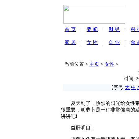
首 页
|
要 闻
|
财 经
|
科 
家 居
|
女 性
|
创 业
|
食 
当前位置 >
主页
>
女性
>
时间: 2
【字号
大
中
夏天到了，热烈的阳光给女性带来
很重要，胡萝卜是一种非常健康的
讲讲吧!
益肝明目：