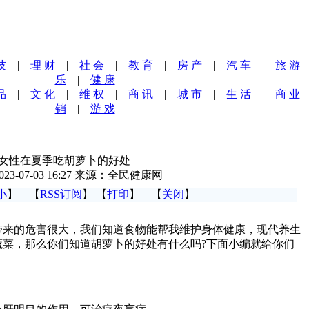
技
|
理 财
|
社 会
|
教 育
|
房 产
|
汽 车
|
旅 游
乐
|
健 康
品
|
文 化
|
维 权
|
商 讯
|
城 市
|
生 活
|
商 业
销
|
游 戏
女性在夏季吃胡萝卜的好处
023-07-03 16:27 来源：全民健康网
小
】 【
RSS订阅
】 【
打印
】 【
关闭
】
的危害很大，我们知道食物能帮我维护身体健康，现代养生
蔬菜，那么你们知道胡萝卜的好处有什么吗?下面小编就给你们