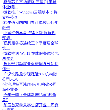
·
存储芯片市场疲软 三星Q1半导
体业绩排
·
微软推广Windows云端版本：将
支持公众
·
端午假期国内门票订单较2019年
翻倍
·
中国红包早盘持续上涨 股价现
涨超1
·
联想服务器连续三个季度居全球
第三
·
微软推送 Win11 在线服务体验包
测试更
·
教育部启动就业促进周系列活动
促进
·
广深铁路股份现涨近8% 机构指
公司未来
·
泡泡玛特再涨超4% 机构称公司
海外业务
·
今年一季度全球新增13家“独角
兽”
·
印度首家苹果零售店开业，库克