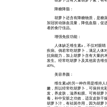
胡萝卜含有大量胡萝卜素，有补
降糖降脂：
胡萝卜还含有降糖物质，是糖尿病
加冠状动脉血流量，降低血脂，促
者的食疗佳品。
增强免疫功能：
人体缺乏维生素a，不仅对眼睛，
疾病。倘若常吃胡萝卜，满足人体
抗病能力，加上胡萝卜含有大量的
发生。经常吃胡萝卜及其他富含维
40%。
美容养颜：
维生素a的另一种作用是维持人体
嫩，所以经常吃胡萝卜，可保持光彩
发，养皮肤，滋养粘膜。可将胡萝
毒，补中安脏之功效，适宜皮肤干
胡萝卜汁，有祛斑作用，因为胡萝卜