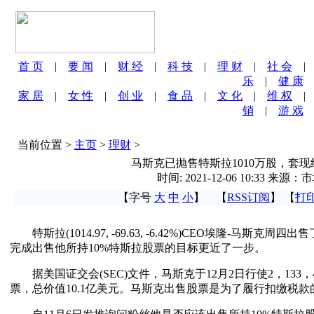
首 页
|
要 闻
|
财 经
|
科 技
|
理 财
|
社 会
乐
|
健 康
家 居
|
女 性
|
创 业
|
食 品
|
文 化
|
维 权
销
|
游 戏
当前位置 >
主页
>
理财
>
马斯克已抛售特斯拉1010万股，套现约
时间: 2021-12-06 10:33 来源
【字号
大
中
小
】 【
RSS订阅
】 【
打
特斯拉(1014.97, -69.63, -6.42%)CEO埃隆-马斯克
完成出售他所持10%特斯拉股票的目标更近了一步。
据美国证交会(SEC)文件，马斯克于12月2日行使2，133，4
票，总价值10.1亿美元。马斯克出售股票是为了履行扣缴税款