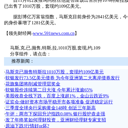
自11月6日发推询问粉丝他是否应该出售所持10%特斯拉股票
已出售了1010万股，套现约109亿美元。
据彭博亿万富翁指数，马斯克目前身价为2841亿美元，今
的身价暴增了1281亿美元。
【领先财经网-
www.591news.com.cn
】
马斯,克,已,抛售,特斯,拉,1010万股,套现,约,109
分享组件，请点击：
推荐新闻：
·
马斯克已抛售特斯拉1010万股，套现约109亿美元
·
软银发行73.5亿美元债券 为今年亚洲第二大离岸债券发行
·
花旗集团将削减管理层奖金
·
软银股价连续第二日大涨 今年累计涨逾65%
·
美股收盘全线下跌，百度上涨超1%，金山云跌近9%
·
证监会:做好资本市场平稳开市各项准备 促进稳定运行
·
三季度全球央行采购黄金148吨 创近三年新高
·
午评：两市下探回升沪指跌0.08% 银行股护盘走强
·
发了年终奖如何理财投资，亚洲财经理财专家支招
·
原油下跌!行情好or坏?